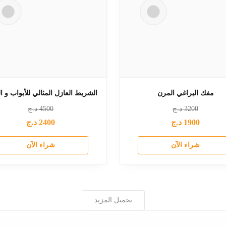
مفك البراغي المرن
الشريط العازل المثالي للأبواب و ال
3200
د.ج
4500
د.ج
1900
د.ج
2400
د.ج
شراء الآن
شراء الآن
تحميل المزيد