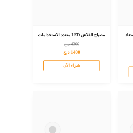
ضاد
مصباح الفلاش LED متعدد الاستخدامات
4300
د.ج
1400
د.ج
شراء الآن