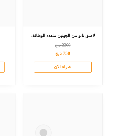
لاصق نانو من الجهتين متعدد الوظائف
2200
د.ج
750
د.ج
شراء الآن