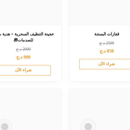
قفازات البستنة
عجينة التنظيف السحرية + هدية م
للصدمات🎁
2500
د.ج
2000
د.ج
850
د.ج
900
د.ج
شراء الآن
شراء الآن