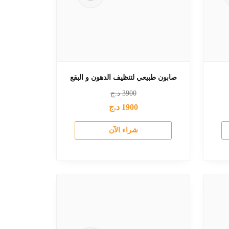
صابون طبيعي لتنظيف الدهون و البقع
3900
د.ج
1900
د.ج
شراء الآن