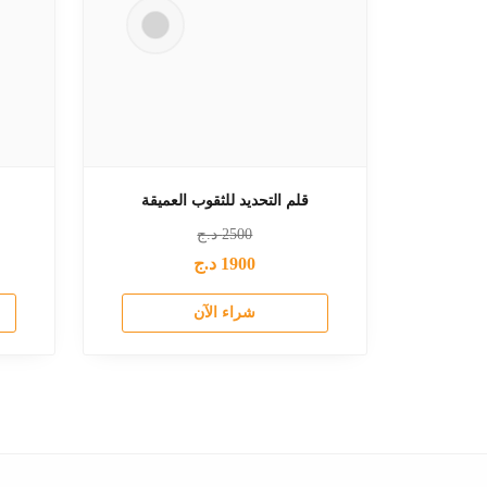
قلم التحديد للثقوب العميقة
2500
د.ج
1900
د.ج
شراء الآن