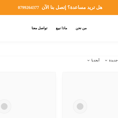
هل تريد مساعدة؟ إتصل بنا الآن
0799264377
من نحن
ماذا نبيع
تواصل معنا
جديدة
أبجديا