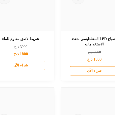
مصباح LED المغناطيسي متعدد
شريط لاصق مقاوم للماء
الاستخدامات
3900
د.ج
3900
د.ج
1800
د.ج
1800
د.ج
شراء الآن
شراء الآن