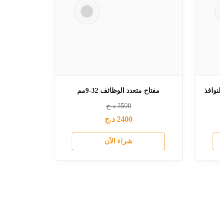
نوافذ
مفتاح متعدد الوظائف 32-9مم
3500
د.ج
2400
د.ج
شراء الآن