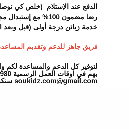
الدفع عند الإستلام (خلص كي توصل
رضا مضمون 100% مع إستبدال مجاني للمنتج خلال 7 أيام من إستلامه
خدمة زبائن درجة أولى (قبل وبعد ال
فريق جاهز للدعم وتقديم المساعد
لتوفير كل الدعم والمساعدة لكم وا
soukidz.com@gmail.com سنكون سعداء بتواصلكم وتقديم كل المساعدة لكم.