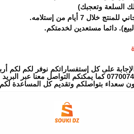
ك السلعة وتعجبك)
.
بيع). دائما مستعدين لخدمتكم
.
ة
لإجابة على كل إستفساراتكم نوفر لكم لكم أرب
بهم في أوقات العمل الرسمية 0770074980 كما يمكنكم التواصل معنا 